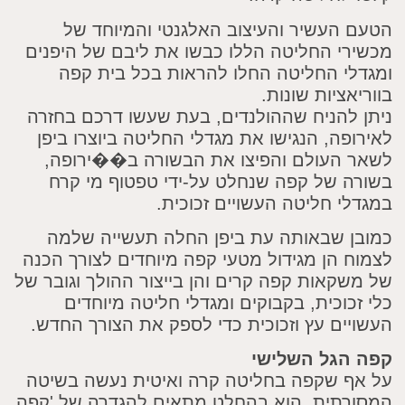
 העשיר והעיצוב האלגנטי והמיוחד של
רי החליטה הללו כבשו את ליבם של היפנים
לי החליטה החלו להראות בכל בית קפה
אציות שונות.
 להניח שההולנדים, בעת שעשו דרכם בחזרה
פה, הנגישו את מגדלי החליטה ביוצרו ביפן
 העולם והפיצו את הבשורה ב��ירופה,
ה של קפה שנחלט על-ידי טפטוף מי קרח
י חליטה העשויים זכוכית.
ן שבאותה עת ביפן החלה תעשייה שלמה
ח הן מגידול מטעי קפה מיוחדים לצורך הכנה
שקאות קפה קרים והן בייצור ההולך וגובר של
כוכית, בקבוקים ומגדלי חליטה מיוחדים
יים עץ וזכוכית כדי לספק את הצורך החדש.
הגל השלישי
ף שקפה בחליטה קרה ואיטית נעשה בשיטה
רתית, הוא בהחלט מתאים להגדרה של 'קפה