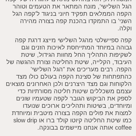
השלישי', מונח המתאר את הטעמים וטוהר
 הממלאים תפקיד חיוני בניגוד ל'קפה הגל
' בו התמקדו בהכנת קפה בצורה מהירה
ספיישלטי מהגל השלישי מייצג דרגת קפה
ה במיוחד המתייחסת לאיכות הזנים וגם
פות התהליך החל מחוות הגידול, שיטת
וד, הקלייה, שיטת החליטה וצורת ההגשה של
. רבים מעריכים את "הגל השלישי'
תחות של סצינת הקפה בעולם כולו מצד
חות וגם מצד היצרנים ולכן האחרונים מוצאים
 משכללים שיטות חליטה מסורתיות כדי
 את הביקוש הגובר לקפה שטעמיו שונים
דים, בשיטות ותהליכים ארוכים שנועדו
ת את פולים הקפה בצורה מיטבית ומיוחדת
כמו שיטת החליטה קיוטו קולד ברו או slow drip
ים בבונקה.