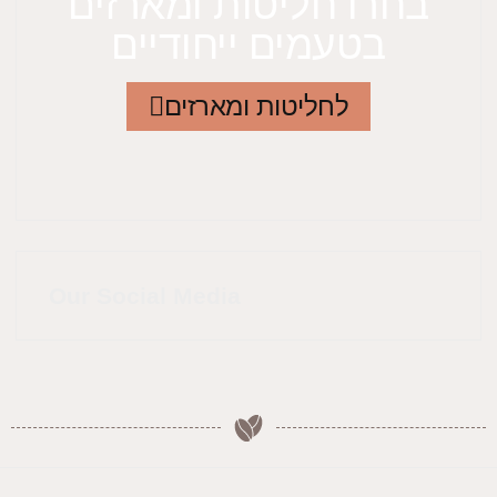
בחרו חליטות ומארזים
בטעמים ייחודיים
לחליטות ומארזים
Our Social Media